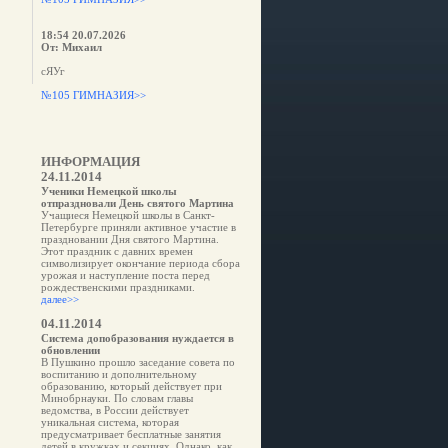
18:54 20.07.2026
От: Михаил
сЯУг
№105 ГИМНАЗИЯ>>
ИНФОРМАЦИЯ
24.11.2014
Ученики Немецкой школы
отпраздновали День святого Мартина
Учащиеся Немецкой школы в Санкт-
Петербурге приняли активное участие в
праздновании Дня святого Мартина.
Этот праздник с давних времен
символизирует окончание периода сбора
урожая и наступление поста перед
рождественскими праздниками.
далее>>
04.11.2014
Система допобразования нуждается в
обновлении
В Пушкино прошло заседание совета по
воспитанию и дополнительному
образованию, который действует при
Минобрнауки. По словам главы
ведомства, в России действует
уникальная система, которая
предусматривает бесплатные занятия
детей в кружках и секциях. Однако, как