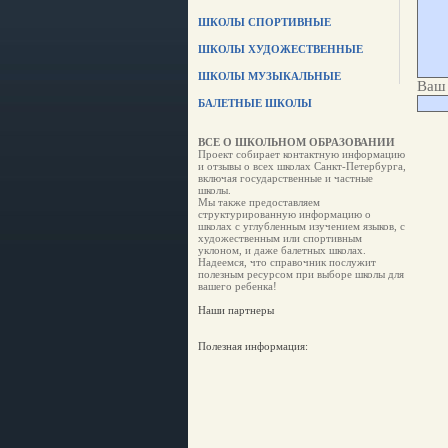
ШКОЛЫ СПОРТИВНЫЕ
ШКОЛЫ ХУДОЖЕСТВЕННЫЕ
ШКОЛЫ МУЗЫКАЛЬНЫЕ
Ваш 
БАЛЕТНЫЕ ШКОЛЫ
ВСЕ О ШКОЛЬНОМ ОБРАЗОВАНИИ
Проект собирает контактную информацию
и отзывы о всех школах Санкт-Петербурга,
включая государственные и частные
школы.
Мы также предоставляем
структурированную информацию о
школах с углубленным изучением языков, с
художественным или спортивным
уклоном, и даже балетных школах.
Надеемся, что справочник послужит
полезным ресурсом при выборе школы для
вашего ребенка!
Наши партнеры
Полезная информация: