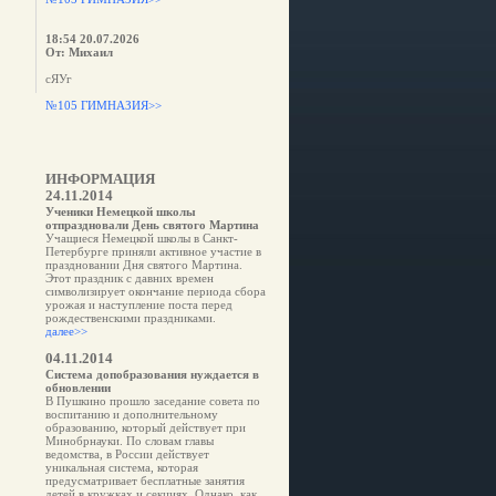
18:54 20.07.2026
От: Михаил
сЯУг
№105 ГИМНАЗИЯ>>
ИНФОРМАЦИЯ
24.11.2014
Ученики Немецкой школы
отпраздновали День святого Мартина
Учащиеся Немецкой школы в Санкт-
Петербурге приняли активное участие в
праздновании Дня святого Мартина.
Этот праздник с давних времен
символизирует окончание периода сбора
урожая и наступление поста перед
рождественскими праздниками.
далее>>
04.11.2014
Система допобразования нуждается в
обновлении
В Пушкино прошло заседание совета по
воспитанию и дополнительному
образованию, который действует при
Минобрнауки. По словам главы
ведомства, в России действует
уникальная система, которая
предусматривает бесплатные занятия
детей в кружках и секциях. Однако, как