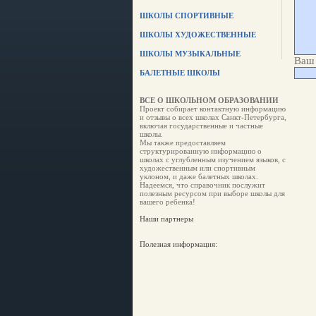
ШКОЛЫ СПОРТИВНЫЕ
ШКОЛЫ ХУДОЖЕСТВЕННЫЕ
ШКОЛЫ МУЗЫКАЛЬНЫЕ
Ваш 
БАЛЕТНЫЕ ШКОЛЫ
ВСЕ О ШКОЛЬНОМ ОБРАЗОВАНИИ
Проект собирает контактную информацию
и отзывы о всех школах Санкт-Петербурга,
включая государственные и частные
школы.
Мы также предоставляем
структурированную информацию о
школах с углубленным изучением языков, с
художественным или спортивным
уклоном, и даже балетных школах.
Надеемся, что справочник послужит
полезным ресурсом при выборе школы для
вашего ребенка!
Наши партнеры
Полезная информация: