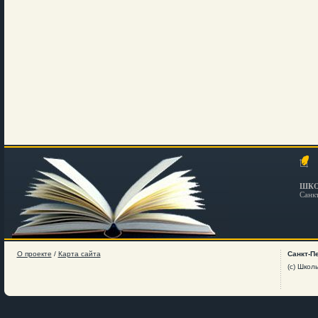
ШКО
Санк
О проекте
/
Карта сайта
Санкт-П
(c) Школ