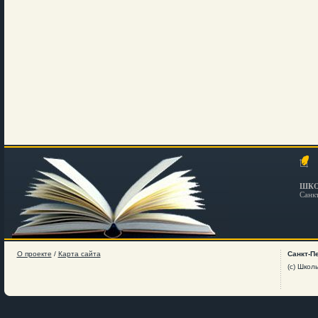
ШКО
Санк
О проекте
/
Карта сайта
Санкт-П
(c) Школ