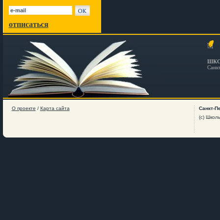
отписаться
ШКО
Санк
О проекте
/
Карта сайта
Санкт-П
(c) Школ