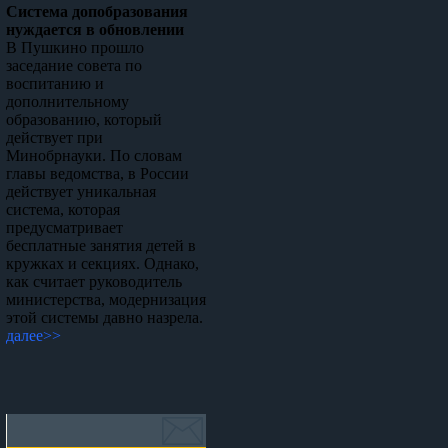
Система допобразования
нуждается в обновлении
В Пушкино прошло
заседание совета по
воспитанию и
дополнительному
образованию, который
действует при
Минобрнауки. По словам
главы ведомства, в России
действует уникальная
система, которая
предусматривает
бесплатные занятия детей в
кружках и секциях. Однако,
как считает руководитель
министерства, модернизация
этой системы давно назрела.
далее>>