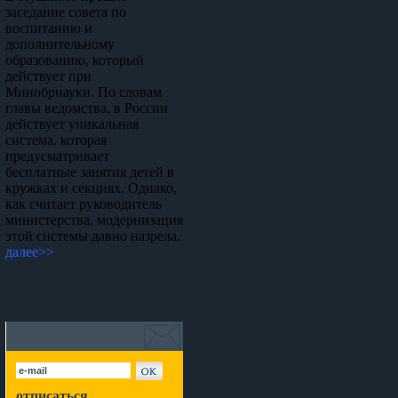
заседание совета по
воспитанию и
дополнительному
образованию, который
действует при
Минобрнауки. По словам
главы ведомства, в России
действует уникальная
система, которая
предусматривает
бесплатные занятия детей в
кружках и секциях. Однако,
как считает руководитель
министерства, модернизация
этой системы давно назрела.
далее>>
отписаться