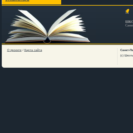
ШКО
Санк
О проекте
/
Карта сайта
Санкт-П
(c) Школ