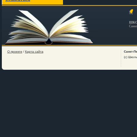
ШКО
Санк
О проекте
/
Карта сайта
Санкт-П
(c) Школ