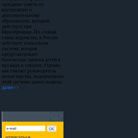
заседание совета по
воспитанию и
дополнительному
образованию, который
действует при
Минобрнауки. По словам
главы ведомства, в России
действует уникальная
система, которая
предусматривает
бесплатные занятия детей в
кружках и секциях. Однако,
как считает руководитель
министерства, модернизация
этой системы давно назрела.
далее>>
отписаться