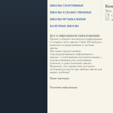
Кон
ШКОЛЫ СПОРТИВНЫЕ
Тел:
ШКОЛЫ ХУДОЖЕСТВЕННЫЕ
са
эл
ШКОЛЫ МУЗЫКАЛЬНЫЕ
БАЛЕТНЫЕ ШКОЛЫ
ВСЕ О ШКОЛЬНОМ ОБРАЗОВАНИИ
Проект собирает контактную информацию
и отзывы о всех школах Санкт-Петербурга,
включая государственные и частные
школы.
Мы также предоставляем
структурированную информацию о
школах с углубленным изучением языков, с
художественным или спортивным
уклоном, и даже балетных школах.
Надеемся, что справочник послужит
полезным ресурсом при выборе школы для
вашего ребенка!
Наши партнеры
Полезная информация: