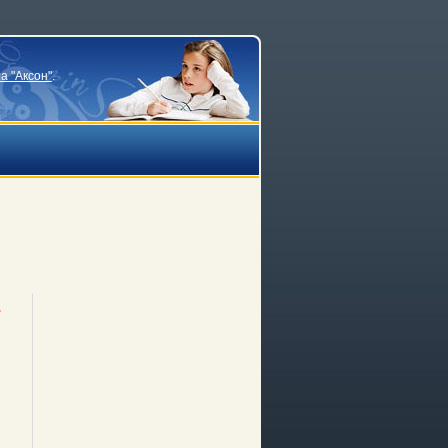
а "Аксон"
.