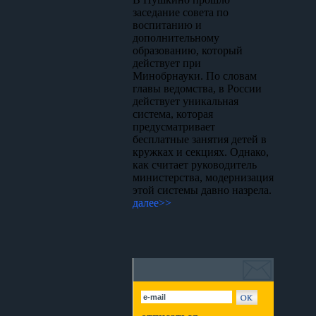
заседание совета по
воспитанию и
дополнительному
образованию, который
действует при
Минобрнауки. По словам
главы ведомства, в России
действует уникальная
система, которая
предусматривает
бесплатные занятия детей в
кружках и секциях. Однако,
как считает руководитель
министерства, модернизация
этой системы давно назрела.
далее>>