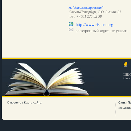
м. "Василеостровская"
Санкт-Петербург, В.О. 6 линия 61
тел: +7 911 226-52-38
http://www.risuem.org
электронный адрес не указан
ШКО
Санк
О проекте
/
Карта сайта
Санкт-П
(c) Школ