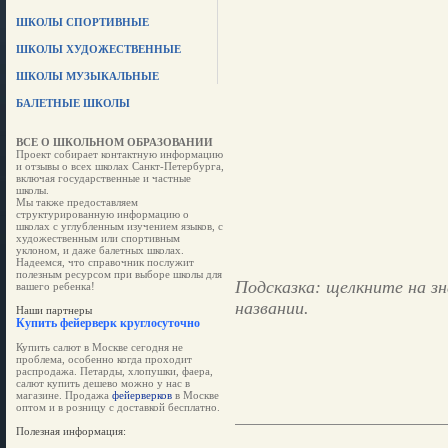
ШКОЛЫ СПОРТИВНЫЕ
ШКОЛЫ ХУДОЖЕСТВЕННЫЕ
ШКОЛЫ МУЗЫКАЛЬНЫЕ
БАЛЕТНЫЕ ШКОЛЫ
ВСЕ О ШКОЛЬНОМ ОБРАЗОВАНИИ
Проект собирает контактную информацию
и отзывы о всех школах Санкт-Петербурга,
включая государственные и частные
школы.
Мы также предоставляем
структурированную информацию о
школах с углубленным изучением языков, с
художественным или спортивным
уклоном, и даже балетных школах.
Надеемся, что справочник послужит
полезным ресурсом при выборе школы для
Подсказка: щелкните на зн
вашего ребенка!
названии.
Наши партнеры
Купить фейерверк круглосуточно
Купить салют в Москве сегодня не
проблема, особенно когда проходит
распродажа. Петарды, хлопушки, фаера,
салют купить дешево можно у нас в
магазине. Продажа
фейерверков
в Москве
оптом и в розницу с доставкой бесплатно.
Полезная информация: