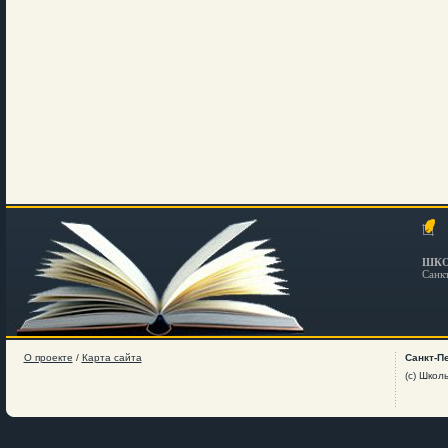
ШКО
Санк
О проекте
/
Карта сайта
Санкт-П
(c) Школ