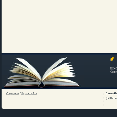
ШКО
Санк
О проекте
/
Карта сайта
Санкт-П
(c) Школ