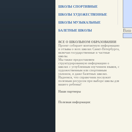
ШКОЛЫ СПОРТИВНЫЕ
ШКОЛЫ ХУДОЖЕСТВЕННЫЕ
ШКОЛЫ МУЗЫКАЛЬНЫЕ
Ваш 
БАЛЕТНЫЕ ШКОЛЫ
ВСЕ О ШКОЛЬНОМ ОБРАЗОВАНИИ
Проект собирает контактную информацию
и отзывы о всех школах Санкт-Петербурга,
включая государственные и частные
школы.
Мы также предоставляем
структурированную информацию о
школах с углубленным изучением языков, с
художественным или спортивным
уклоном, и даже балетных школах.
Надеемся, что справочник послужит
полезным ресурсом при выборе школы для
вашего ребенка!
Наши партнеры
Полезная информация: