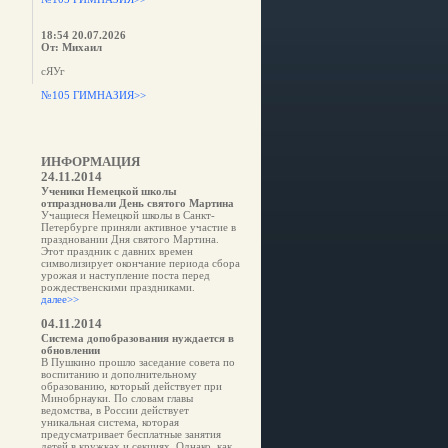
18:54 20.07.2026
От: Михаил
сЯУг
№105 ГИМНАЗИЯ>>
ИНФОРМАЦИЯ
24.11.2014
Ученики Немецкой школы
отпраздновали День святого Мартина
Учащиеся Немецкой школы в Санкт-
Петербурге приняли активное участие в
праздновании Дня святого Мартина.
Этот праздник с давних времен
символизирует окончание периода сбора
урожая и наступление поста перед
рождественскими праздниками.
далее>>
04.11.2014
Система допобразования нуждается в
обновлении
В Пушкино прошло заседание совета по
воспитанию и дополнительному
образованию, который действует при
Минобрнауки. По словам главы
ведомства, в России действует
уникальная система, которая
предусматривает бесплатные занятия
детей в кружках и секциях. Однако, как