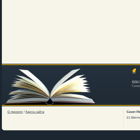
ШКО
Санк
О проекте
/
Карта сайта
Санкт-П
(c) Школ