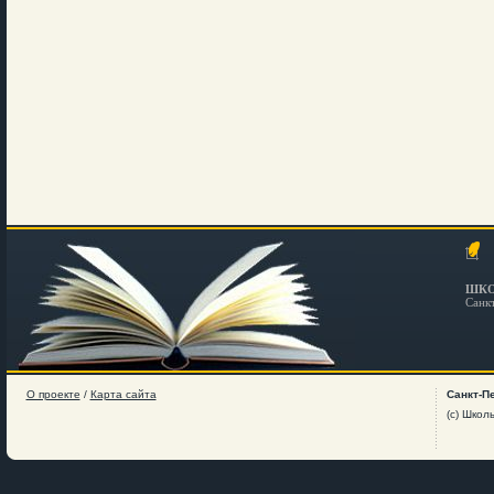
ШКО
Санк
О проекте
/
Карта сайта
Санкт-П
(c) Школ