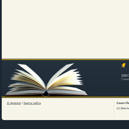
ШКО
Санк
О проекте
/
Карта сайта
Санкт-П
(c) Школ