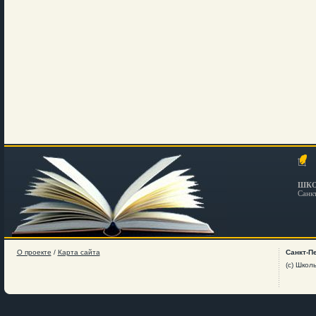
ШКО
Санк
О проекте
/
Карта сайта
Санкт-П
(c) Школ