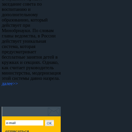
заседание совета по
воспитанию и
дополнительному
образованию, который
действует при
Минобрнауки. По словам
главы ведомства, в России
действует уникальная
система, которая
предусматривает
бесплатные занятия детей в
кружках и секциях. Однако,
как считает руководитель
министерства, модернизация
этой системы давно назрела.
далее>>
отписаться