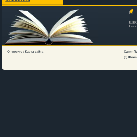
ШКО
Санк
О проекте
/
Карта сайта
Санкт-П
(c) Школ