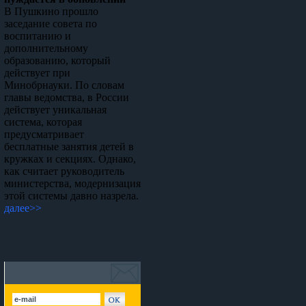
В Пушкино прошло
заседание совета по
воспитанию и
дополнительному
образованию, который
действует при
Минобрнауки. По словам
главы ведомства, в России
действует уникальная
система, которая
предусматривает
бесплатные занятия детей в
кружках и секциях. Однако,
как считает руководитель
министерства, модернизация
этой системы давно назрела.
далее>>