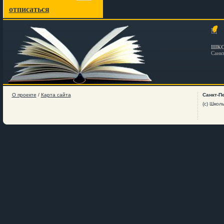
отписаться
ШКО
Санк
О проекте
/
Карта сайта
Санкт-П
(c) Школ