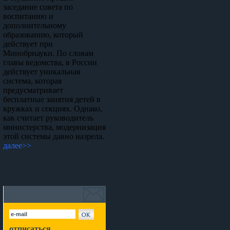
заседание совета по
воспитанию и
дополнительному
образованию, который
действует при
Минобрнауки. По словам
главы ведомства, в России
действует уникальная
система, которая
предусматривает
бесплатные занятия детей в
кружках и секциях. Однако,
как считает руководитель
министерства, модернизация
этой системы давно назрела.
далее>>
отписаться