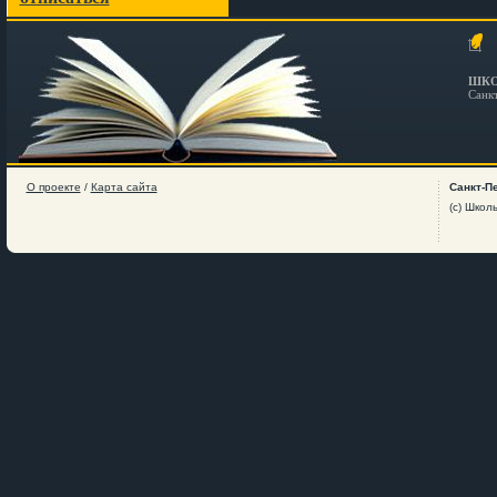
ШКО
Санк
О проекте
/
Карта сайта
Санкт-П
(c) Школ