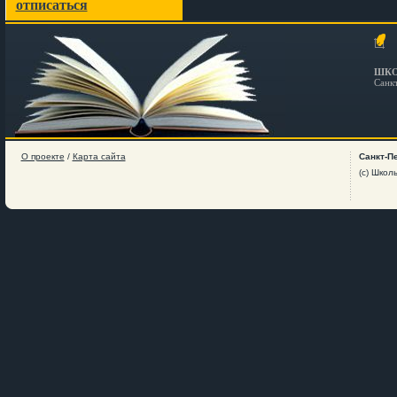
отписаться
ШКО
Санк
О проекте
/
Карта сайта
Санкт-П
(c) Школ