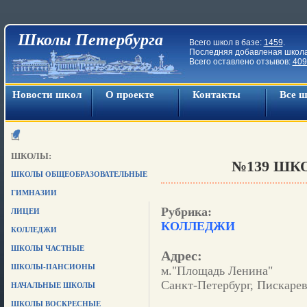
Школы Петербурга
Всего школ в базе:
1459
.
Последняя добавленая школ
Всего оставлено отзывов:
409
Новости школ
О проекте
Контакты
Все 
ШКОЛЫ:
№139 ШКО
ШКОЛЫ ОБЩЕОБРАЗОВАТЕЛЬНЫЕ
ГИМНАЗИИ
Рубрика:
ЛИЦЕИ
КОЛЛЕДЖИ
КОЛЛЕДЖИ
ШКОЛЫ ЧАСТНЫЕ
Адрес:
ШКОЛЫ-ПАНСИОНЫ
м."Площадь Ленина"
Санкт-Петербург, Пискарев
НАЧАЛЬНЫЕ ШКОЛЫ
ШКОЛЫ ВОСКРЕСНЫЕ