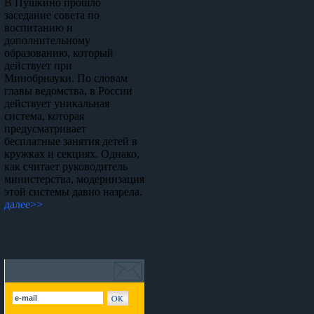
В Пушкино прошло
заседание совета по
воспитанию и
дополнительному
образованию, который
действует при
Минобрнауки. По словам
главы ведомства, в России
действует уникальная
система, которая
предусматривает
бесплатные занятия детей в
кружках и секциях. Однако,
как считает руководитель
министерства, модернизация
этой системы давно назрела.
далее>>