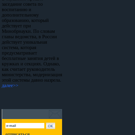
заседание совета по
воспитанию и
дополнительному
образованию, который
действует при
Минобрнауки. По словам
главы ведомства, в России
действует уникальная
система, которая
предусматривает
бесплатные занятия детей в
кружках и секциях. Однако,
как считает руководитель
министерства, модернизация
этой системы давно назрела.
далее>>
отписаться