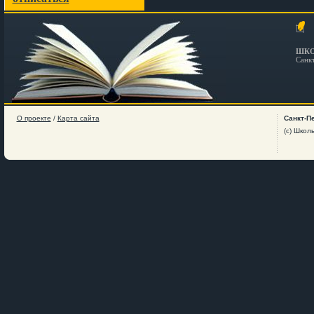
ШКО
Санк
О проекте
/
Карта сайта
Санкт-П
(c) Школ