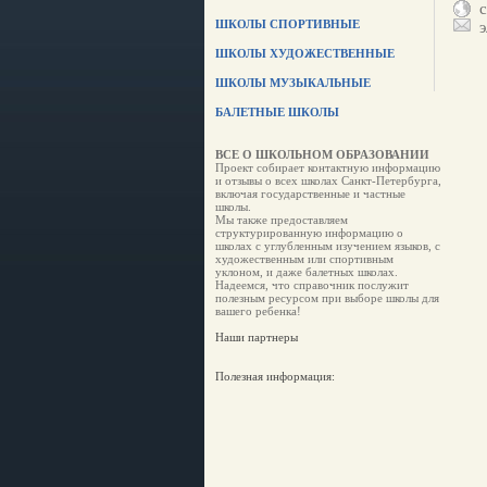
са
ШКОЛЫ СПОРТИВНЫЕ
эл
ШКОЛЫ ХУДОЖЕСТВЕННЫЕ
ШКОЛЫ МУЗЫКАЛЬНЫЕ
БАЛЕТНЫЕ ШКОЛЫ
ВСЕ О ШКОЛЬНОМ ОБРАЗОВАНИИ
Проект собирает контактную информацию
и отзывы о всех школах Санкт-Петербурга,
включая государственные и частные
школы.
Мы также предоставляем
структурированную информацию о
школах с углубленным изучением языков, с
художественным или спортивным
уклоном, и даже балетных школах.
Надеемся, что справочник послужит
полезным ресурсом при выборе школы для
вашего ребенка!
Наши партнеры
Полезная информация: