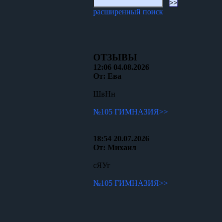
расширенный поиск
ОТЗЫВЫ
12:06 04.08.2026
От: Ева
ШвНн
№105 ГИМНАЗИЯ>>
18:54 20.07.2026
От: Михаил
сЯУг
№105 ГИМНАЗИЯ>>