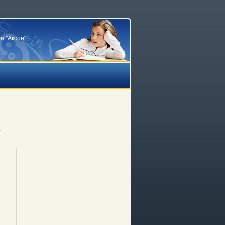
а "Аксон"
.