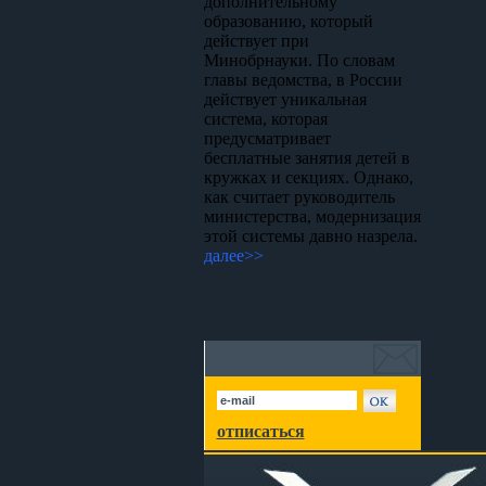
дополнительному
образованию, который
действует при
Минобрнауки. По словам
главы ведомства, в России
действует уникальная
система, которая
предусматривает
бесплатные занятия детей в
кружках и секциях. Однако,
как считает руководитель
министерства, модернизация
этой системы давно назрела.
далее>>
отписаться