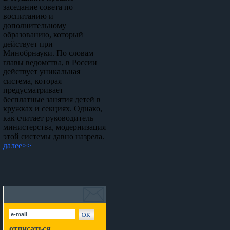
заседание совета по
воспитанию и
дополнительному
образованию, который
действует при
Минобрнауки. По словам
главы ведомства, в России
действует уникальная
система, которая
предусматривает
бесплатные занятия детей в
кружках и секциях. Однако,
как считает руководитель
министерства, модернизация
этой системы давно назрела.
далее>>
отписаться