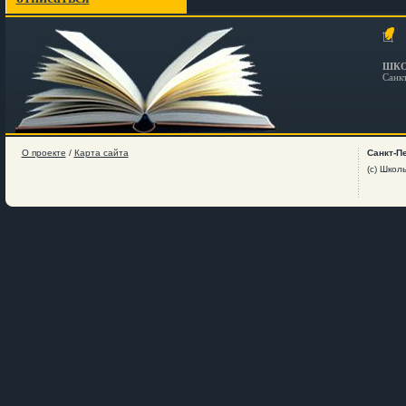
ШКО
Санк
О проекте
/
Карта сайта
Санкт-П
(c) Школ