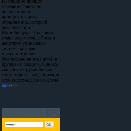
В Пушкино прошло
заседание совета по
воспитанию и
дополнительному
образованию, который
действует при
Минобрнауки. По словам
главы ведомства, в России
действует уникальная
система, которая
предусматривает
бесплатные занятия детей в
кружках и секциях. Однако,
как считает руководитель
министерства, модернизация
этой системы давно назрела.
далее>>