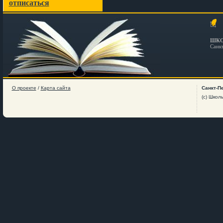
отписаться
ШКО
Санк
О проекте
/
Карта сайта
Санкт-П
(c) Школ