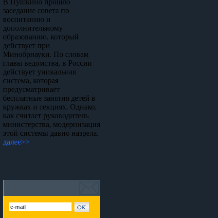
В Пушкино прошло
заседание совета по
воспитанию и
дополнительному
образованию, который
действует при
Минобрнауки. По словам
главы ведомства, в России
действует уникальная
система, которая
предусматривает
бесплатные занятия детей в
кружках и секциях. Однако,
как считает руководитель
министерства, модернизация
этой системы давно назрела.
далее>>