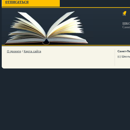
отписаться
ШКО
Санк
О проекте
/
Карта сайта
Санкт-П
(c) Школ