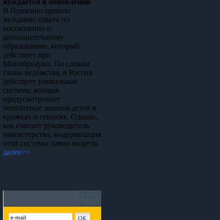
нуждается в обновлении
В Пушкино прошло
заседание совета по
воспитанию и
дополнительному
образованию, который
действует при
Минобрнауки. По словам
главы ведомства, в России
действует уникальная
система, которая
предусматривает
бесплатные занятия детей в
кружках и секциях. Однако,
как считает руководитель
министерства, модернизация
этой системы давно назрела.
далее>>