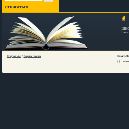
отписаться
ШКО
Санк
О проекте
/
Карта сайта
Санкт-П
(c) Школ