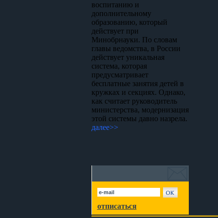
воспитанию и
дополнительному
образованию, который
действует при
Минобрнауки. По словам
главы ведомства, в России
действует уникальная
система, которая
предусматривает
бесплатные занятия детей в
кружках и секциях. Однако,
как считает руководитель
министерства, модернизация
этой системы давно назрела.
далее>>
отписаться