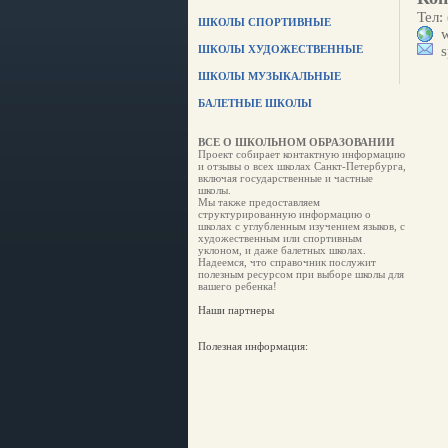
Тел:
ШКОЛЫ СПОРТИВНЫЕ
ww
ШКОЛЫ ХУДОЖЕСТВЕННЫЕ
s
ШКОЛЫ МУЗЫКАЛЬНЫЕ
БАЛЕТНЫЕ ШКОЛЫ
ВСЕ О ШКОЛЬНОМ ОБРАЗОВАНИИ
Проект собирает контактную информацию
и отзывы о всех школах Санкт-Петербурга,
включая государственные и частные
школы.
Мы также предоставляем
структурированную информацию о
школах с углубленным изучением языков, с
художественным или спортивным
уклоном, и даже балетных школах.
Надеемся, что справочник послужит
полезным ресурсом при выборе школы для
вашего ребенка!
Наши партнеры
Полезная информация: