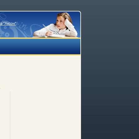
а "Аксон"
.