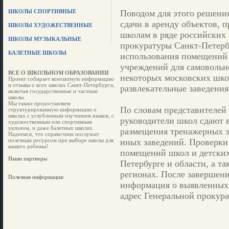
ШКОЛЫ СПОРТИВНЫЕ
Поводом для этого решени
сдачи в аренду объектов, 
ШКОЛЫ ХУДОЖЕСТВЕННЫЕ
школам в ряде российских 
ШКОЛЫ МУЗЫКАЛЬНЫЕ
прокуратуры Санкт-Петерб
БАЛЕТНЫЕ ШКОЛЫ
использования помещений
учреждений для самовольн
ВСЕ О ШКОЛЬНОМ ОБРАЗОВАНИИ
некоторых московских шко
Проект собирает контактную информацию
и отзывы о всех школах Санкт-Петербурга,
развлекательные заведения
включая государственные и частные
школы.
Мы также предоставляем
По словам представителей
структурированную информацию о
школах с углубленным изучением языков, с
руководители школ сдают 
художественным или спортивным
уклоном, и даже балетных школах.
размещения тренажерных з
Надеемся, что справочник послужит
полезным ресурсом при выборе школы для
иных заведений. Проверки
вашего ребенка!
помещений школ и детских
Наши партнеры
Петербурге и области, а т
регионах. После завершен
Полезная информация:
информация о выявленных 
адрес Генеральной прокура