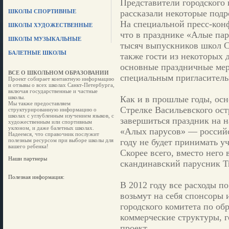
Представители городского
ШКОЛЫ СПОРТИВНЫЕ
рассказали некоторые подр
На специальной пресс-ко
ШКОЛЫ ХУДОЖЕСТВЕННЫЕ
что в празднике «Алые пар
ШКОЛЫ МУЗЫКАЛЬНЫЕ
тысяч выпускников школ Са
БАЛЕТНЫЕ ШКОЛЫ
также гости из некоторых 
основные праздничные мер
ВСЕ О ШКОЛЬНОМ ОБРАЗОВАНИИ
специальным пригласитель
Проект собирает контактную информацию
и отзывы о всех школах Санкт-Петербурга,
включая государственные и частные
школы.
Как и в прошлые годы, осн
Мы также предоставляем
Стрелке Васильевского ост
структурированную информацию о
школах с углубленным изучением языков, с
завершиться праздник на 
художественным или спортивным
уклоном, и даже балетных школах.
«Алых парусов» — россий
Надеемся, что справочник послужит
полезным ресурсом при выборе школы для
году не будет принимать у
вашего ребенка!
Скорее всего, вместо него
Наши партнеры
скандинавский парусник Tr
Полезная информация:
В 2012 году все расходы 
возьмут на себя спонсоры 
городского комитета по об
коммерческие структуры, 
проект