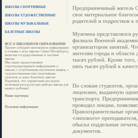
ШКОЛЫ СПОРТИВНЫЕ
Предприимчивый житель С
свое материальное благосо
ШКОЛЫ ХУДОЖЕСТВЕННЫЕ
родителей и подростков к
ШКОЛЫ МУЗЫКАЛЬНЫЕ
БАЛЕТНЫЕ ШКОЛЫ
Мужчина представлялся ру
филиала Военной академии
ВСЕ О ШКОЛЬНОМ ОБРАЗОВАНИИ
организатором занятий. Чт
Проект собирает контактную информацию
и отзывы о всех школах Санкт-Петербурга,
жителям города и области 
включая государственные и частные
школы.
тысяч рублей. Кроме того
Мы также предоставляем
пять тысяч рублей в качест
структурированную информацию о
школах с углубленным изучением языков, с
художественным или спортивным
уклоном, и даже балетных школах.
Надеемся, что справочник послужит
полезным ресурсом при выборе школы для
По словам студентов, орга
вашего ребенка!
лицензию, выданную одни
Наши партнеры
транспорта. Предприимчи
проводил лекции, появляя
Полезная информация:
Правоохранительные орган
«липового» преподавателя, 
обыска поддельные печати
документов.