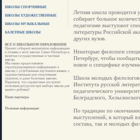
ШКОЛЫ СПОРТИВНЫЕ
Летняя школа проводится у
ШКОЛЫ ХУДОЖЕСТВЕННЫЕ
собирает большое количес
ШКОЛЫ МУЗЫКАЛЬНЫЕ
педагогами выступают спе
литературы Российской ака
БАЛЕТНЫЕ ШКОЛЫ
других вузов.
ВСЕ О ШКОЛЬНОМ ОБРАЗОВАНИИ
Проект собирает контактную информацию
Некоторые филологи специ
и отзывы о всех школах Санкт-Петербурга,
включая государственные и частные
Петербург, чтобы пообщать
школы.
Мы также предоставляем
новое о специфике изучени
структурированную информацию о
школах с углубленным изучением языков, с
художественным или спортивным
Школа молодых филологов 
уклоном, и даже балетных школах.
Надеемся, что справочник послужит
Института русской литера
полезным ресурсом при выборе школы для
вашего ребенка!
педагогического университе
Белградского, Хельсинског
Наши партнеры
Полезная информация:
По традиции по окончанию
выступлений, в который вх
состава, так и молодых фи