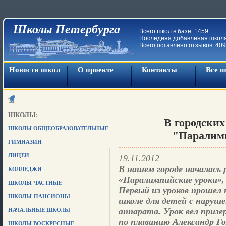
Школы Петербурга
Всего школ в базе:
1459
.
Последняя добавленая школ
Всего оставлено отзывов:
409
Новости школ
О проекте
Контакты
Все 
ШКОЛЫ:
В городских
ШКОЛЫ ОБЩЕОБРАЗОВАТЕЛЬНЫЕ
"Паралим
ГИМНАЗИИ
ЛИЦЕИ
19.11.2012
В нашем городе началась 
КОЛЛЕДЖИ
«Паралимпийские уроки», 
ШКОЛЫ ЧАСТНЫЕ
Первый из уроков прошел 
ШКОЛЫ-ПАНСИОНЫ
школе для детей с наруш
аппарата. Урок вел призе
НАЧАЛЬНЫЕ ШКОЛЫ
по плаванию Александр Г
ШКОЛЫ ВОСКРЕСНЫЕ