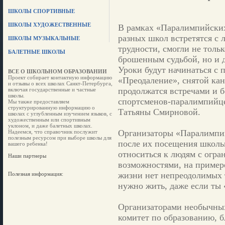
ШКОЛЫ СПОРТИВНЫЕ
ШКОЛЫ ХУДОЖЕСТВЕННЫЕ
В рамках «Паралимпийских
разных школ встретятся с 
ШКОЛЫ МУЗЫКАЛЬНЫЕ
трудности, смогли не тольк
БАЛЕТНЫЕ ШКОЛЫ
брошенным судьбой, но и 
Уроки будут начинаться с 
ВСЕ О ШКОЛЬНОМ ОБРАЗОВАНИИ
Проект собирает контактную информацию
«Преодаление», снятой кан
и отзывы о всех школах Санкт-Петербурга,
продолжатся встречами и б
включая государственные и частные
школы.
спортсменов-паралимпийце
Мы также предоставляем
структурированную информацию о
Татьяны Смирновой.
школах с углубленным изучением языков, с
художественным или спортивным
уклоном, и даже балетных школах.
Организаторы «Паралимпий
Надеемся, что справочник послужит
полезным ресурсом при выборе школы для
после их посещения школь
вашего ребенка!
относиться к людям с огр
Наши партнеры
возможностями, на примере
жизни нет непреодолимых 
Полезная информация:
нужно жить, даже если ты «
Организаторами необычных
комитет по образованию,