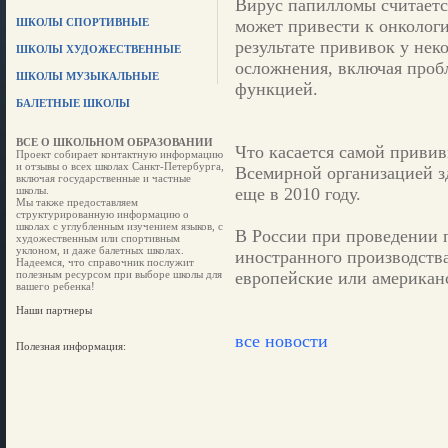
Вирус папилломы считаетс
ШКОЛЫ СПОРТИВНЫЕ
может привести к онколог
результате прививок у не
ШКОЛЫ ХУДОЖЕСТВЕННЫЕ
осложнения, включая проб
ШКОЛЫ МУЗЫКАЛЬНЫЕ
функцией.
БАЛЕТНЫЕ ШКОЛЫ
ВСЕ О ШКОЛЬНОМ ОБРАЗОВАНИИ
Что касается самой привив
Проект собирает контактную информацию
и отзывы о всех школах Санкт-Петербурга,
Всемирной организацией з
включая государственные и частные
школы.
еще в 2010 году.
Мы также предоставляем
структурированную информацию о
школах с углубленным изучением языков, с
В России при проведении 
художественным или спортивным
уклоном, и даже балетных школах.
иностранного производств
Надеемся, что справочник послужит
полезным ресурсом при выборе школы для
европейские или американ
вашего ребенка!
Наши партнеры
все новости
Полезная информация: