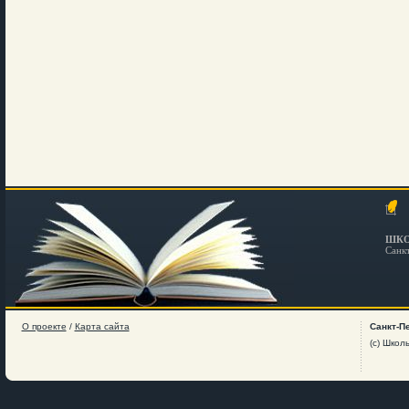
ШКО
Санк
О проекте
/
Карта сайта
Санкт-П
(c) Школ