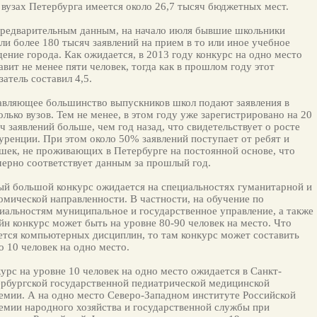
 вузах Петербурга имеется около 26,7 тысяч бюджетных мест.
редварительным данным, на начало июля бывшие школьники
ли более 180 тысяч заявлений на прием в то или иное учебное
дение города. Как ожидается, в 2013 году конкурс на одно место
авит не менее пяти человек, тогда как в прошлом году этот
затель составил 4,5.
вляющее большинство выпускников школ подают заявления в
олько вузов. Тем не менее, в этом году уже зарегистрировано на 20
ч заявлений больше, чем год назад, что свидетельствует о росте
уренции. При этом около 50% заявлений поступает от ребят и
шек, не проживающих в Петербурге на постоянной основе, что
ерно соответствует данным за прошлый год.
й большой конкурс ожидается на специальностях гуманитарной и
омической направленности. В частности, на обучение по
иальностям муниципальное и государственное управление, а также
йн конкурс может быть на уровне 80-90 человек на место. Что
ется компьютерных дисциплин, то там конкурс может составить
о 10 человек на одно место.
урс на уровне 10 человек на одно место ожидается в Санкт-
рбургской государственной педиатрической медицинской
емии. А на одно место Северо-Западном институте Российской
емии народного хозяйства и государственной службы при