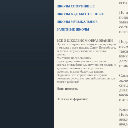
всех
ШКОЛЫ СПОРТИВНЫЕ
По п
ШКОЛЫ ХУДОЖЕСТВЕННЫЕ
пода
заве
ШКОЛЫ МУЗЫКАЛЬНЫЕ
сост
БАЛЕТНЫЕ ШКОЛЫ
пока
ВСЕ О ШКОЛЬНОМ ОБРАЗОВАНИИ
Пода
Проект собирает контактную информацию
неск
и отзывы о всех школах Санкт-Петербурга,
тыся
включая государственные и частные
школы.
конк
Мы также предоставляем
деву
структурированную информацию о
школах с углубленным изучением языков, с
прим
художественным или спортивным
уклоном, и даже балетных школах.
Надеемся, что справочник послужит
Самы
полезным ресурсом при выборе школы для
экон
вашего ребенка!
спец
Наши партнеры
диза
каса
Полезная информация:
окол
Конк
Пете
акад
акад