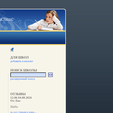
а "Аксон"
.
ДЛЯ ШКОЛ
добавить в каталог
ПОИСК ШКОЛЫ
расширенный поиск
в
ОТЗЫВЫ
12:06 04.08.2026
От: Ева
ШвНн
№105 ГИМНАЗИЯ>>