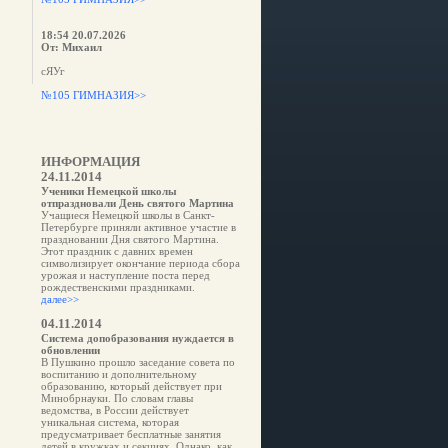
18:54 20.07.2026
От: Михаил
сЯУг
№105 ГИМНАЗИЯ>>
ИНФОРМАЦИЯ
24.11.2014
Ученики Немецкой школы
отпраздновали День святого Мартина
Учащиеся Немецкой школы в Санкт-
Петербурге приняли активное участие в
праздновании Дня святого Мартина.
Этот праздник с давних времен
символизирует окончание периода сбора
урожая и наступление поста перед
рождественскими праздниками.
далее>>
04.11.2014
Система допобразования нуждается в
обновлении
В Пушкино прошло заседание совета по
воспитанию и дополнительному
образованию, который действует при
Минобрнауки. По словам главы
ведомства, в России действует
уникальная система, которая
предусматривает бесплатные занятия
детей в кружках и секциях. Однако, как