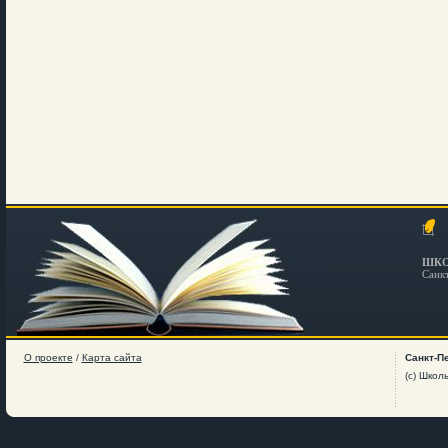
ШКО
Санк
О проекте
/
Карта сайта
Санкт-П
(c) Школ