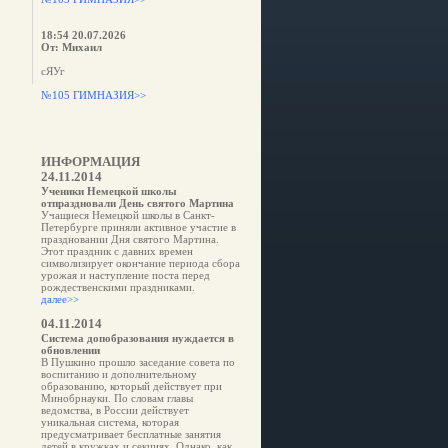
18:54 20.07.2026
От: Михаил
сЯУг
№105 ГИМНАЗИЯ>>
ИНФОРМАЦИЯ
24.11.2014
Ученики Немецкой школы
отпраздновали День святого Мартина
Учащиеся Немецкой школы в Санкт-
Петербурге приняли активное участие в
праздновании Дня святого Мартина.
Этот праздник с давних времен
символизирует окончание периода сбора
урожая и наступление поста перед
рождественскими праздниками.
далее>>
04.11.2014
Система допобразования нуждается в
обновлении
В Пушкино прошло заседание совета по
воспитанию и дополнительному
образованию, который действует при
Минобрнауки. По словам главы
ведомства, в России действует
уникальная система, которая
предусматривает бесплатные занятия
детей в кружках и секциях. Однако, как