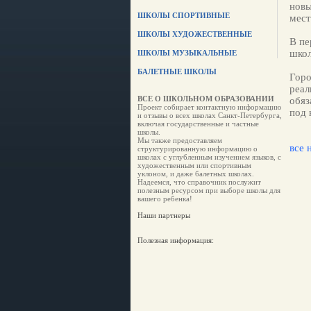
новы
ШКОЛЫ СПОРТИВНЫЕ
мест
ШКОЛЫ ХУДОЖЕСТВЕННЫЕ
В пе
школ
ШКОЛЫ МУЗЫКАЛЬНЫЕ
БАЛЕТНЫЕ ШКОЛЫ
Горо
реал
ВСЕ О ШКОЛЬНОМ ОБРАЗОВАНИИ
обяз
Проект собирает контактную информацию
под 
и отзывы о всех школах Санкт-Петербурга,
включая государственные и частные
школы.
Мы также предоставляем
все 
структурированную информацию о
школах с углубленным изучением языков, с
художественным или спортивным
уклоном, и даже балетных школах.
Надеемся, что справочник послужит
полезным ресурсом при выборе школы для
вашего ребенка!
Наши партнеры
Полезная информация: