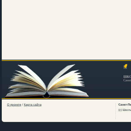
ШКО
Санк
О проекте
/
Карта сайта
Санкт-П
(c) Школ