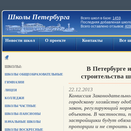
Школы Петербурга
Всего школ в базе:
1459
.
Последняя добавленая школ
Всего оставлено отзывов:
409
Новости школ
О проекте
Контакты
Все 
ШКОЛЫ:
В Петербурге 
ШКОЛЫ ОБЩЕОБРАЗОВАТЕЛЬНЫЕ
строительства ш
ГИМНАЗИИ
22.12.2013
ЛИЦЕИ
Комиссия Законодательно
КОЛЛЕДЖИ
городскому хозяйству одо
ШКОЛЫ ЧАСТНЫЕ
закон, регулирующий нор
объектов. В частности, п
ШКОЛЫ-ПАНСИОНЫ
застройщики будут обяза
НАЧАЛЬНЫЕ ШКОЛЫ
пропорции и не строить и
ШКОЛЫ ВОСКРЕСНЫЕ