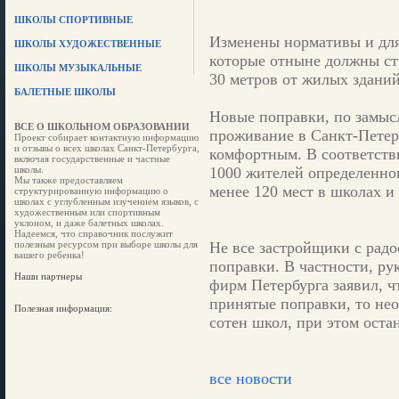
ШКОЛЫ СПОРТИВНЫЕ
Изменены нормативы и для 
ШКОЛЫ ХУДОЖЕСТВЕННЫЕ
которые отныне должны ст
ШКОЛЫ МУЗЫКАЛЬНЫЕ
30 метров от жилых зданий
БАЛЕТНЫЕ ШКОЛЫ
Новые поправки, по замысл
ВСЕ О ШКОЛЬНОМ ОБРАЗОВАНИИ
проживание в Санкт-Петерб
Проект собирает контактную информацию
и отзывы о всех школах Санкт-Петербурга,
комфортным. В соответств
включая государственные и частные
школы.
1000 жителей определенног
Мы также предоставляем
менее 120 мест в школах и 
структурированную информацию о
школах с углубленным изучением языков, с
художественным или спортивным
уклоном, и даже балетных школах.
Надеемся, что справочник послужит
полезным ресурсом при выборе школы для
Не все застройщики с рад
вашего ребенка!
поправки. В частности, ру
Наши партнеры
фирм Петербурга заявил, ч
принятые поправки, то нео
Полезная информация:
сотен школ, при этом оста
все новости