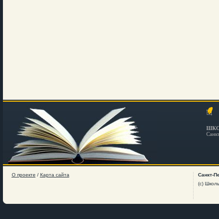
ШКО
Санк
О проекте
/
Карта сайта
Санкт-П
(c) Школ