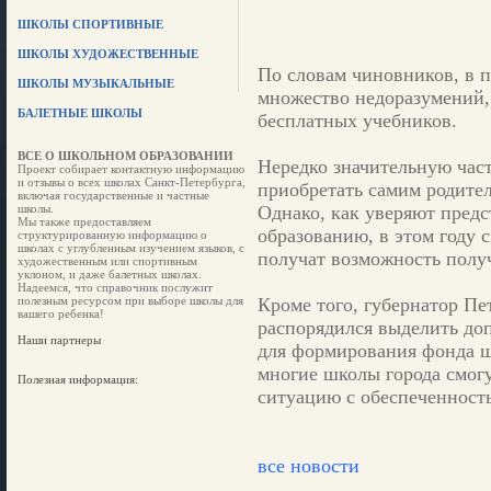
ШКОЛЫ СПОРТИВНЫЕ
ШКОЛЫ ХУДОЖЕСТВЕННЫЕ
По словам чиновников, в 
ШКОЛЫ МУЗЫКАЛЬНЫЕ
множество недоразумений,
БАЛЕТНЫЕ ШКОЛЫ
бесплатных учебников.
ВСЕ О ШКОЛЬНОМ ОБРАЗОВАНИИ
Нередко значительную час
Проект собирает контактную информацию
и отзывы о всех школах Санкт-Петербурга,
приобретать самим родител
включая государственные и частные
школы.
Однако, как уверяют предс
Мы также предоставляем
образованию, в этом году 
структурированную информацию о
школах с углубленным изучением языков, с
получат возможность полу
художественным или спортивным
уклоном, и даже балетных школах.
Надеемся, что справочник послужит
полезным ресурсом при выборе школы для
Кроме того, губернатор Пе
вашего ребенка!
распорядился выделить до
Наши партнеры
для формирования фонда 
многие школы города смог
Полезная информация:
ситуацию с обеспеченност
все новости