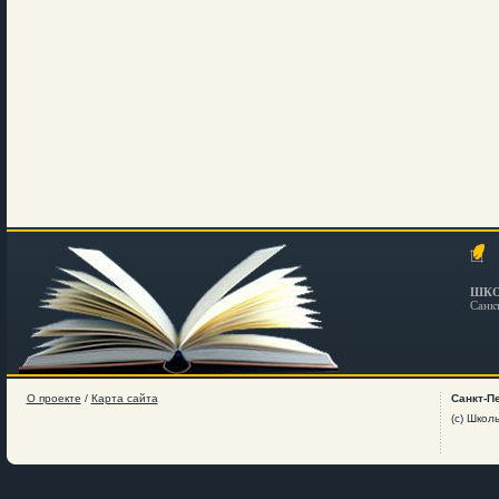
ШКО
Санк
О проекте
/
Карта сайта
Санкт-П
(c) Школ