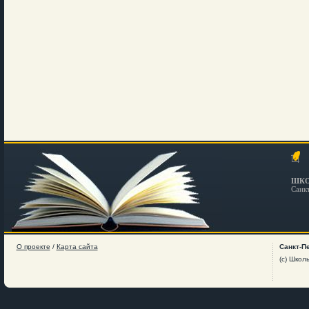
ШКО
Санк
О проекте
/
Карта сайта
Санкт-П
(c) Школ