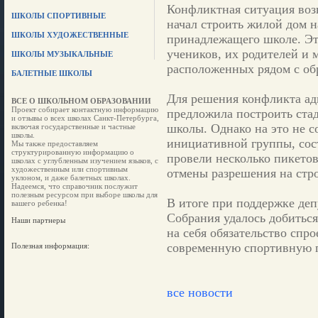
Конфликтная ситуация возн
ШКОЛЫ СПОРТИВНЫЕ
начал строить жилой дом н
ШКОЛЫ ХУДОЖЕСТВЕННЫЕ
принадлежащего школе. Эт
учеников, их родителей и 
ШКОЛЫ МУЗЫКАЛЬНЫЕ
расположенных рядом с об
БАЛЕТНЫЕ ШКОЛЫ
Для решения конфликта ад
ВСЕ О ШКОЛЬНОМ ОБРАЗОВАНИИ
Проект собирает контактную информацию
предложила построить стад
и отзывы о всех школах Санкт-Петербурга,
школы. Однако на это не с
включая государственные и частные
школы.
инициативной группы, сос
Мы также предоставляем
структурированную информацию о
провели несколько пикетов
школах с углубленным изучением языков, с
художественным или спортивным
отмены разрешения на стро
уклоном, и даже балетных школах.
Надеемся, что справочник послужит
полезным ресурсом при выборе школы для
В итоге при поддержке деп
вашего ребенка!
Собрания удалось добиться
Наши партнеры
на себя обязательство спр
современную спортивную 
Полезная информация:
все новости