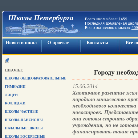
Школы Петербурга
Всего школ в базе:
1459
.
Последняя добавленая школ
Всего оставлено отзывов:
409
Новости школ
О проекте
Контакты
Все 
ШКОЛЫ:
Городу необх
ШКОЛЫ ОБЩЕОБРАЗОВАТЕЛЬНЫЕ
15.06.2014
ГИМНАЗИИ
Хаотичное развитие жил
ЛИЦЕИ
породило множество проб
КОЛЛЕДЖИ
необходимого количества 
новостроек. Представите
ШКОЛЫ ЧАСТНЫЕ
они готовы строить обра
ШКОЛЫ-ПАНСИОНЫ
учреждения, но не готов
НАЧАЛЬНЫЕ ШКОЛЫ
финансировать такие пр
ШКОЛЫ ВОСКРЕСНЫЕ