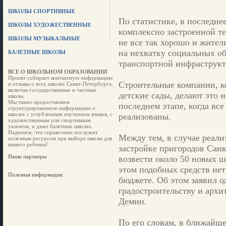
ШКОЛЫ СПОРТИВНЫЕ
По статистике, в последне
ШКОЛЫ ХУДОЖЕСТВЕННЫЕ
комплексно застроенной те
ШКОЛЫ МУЗЫКАЛЬНЫЕ
не все так хорошо и жител
на нехватку социальных об
БАЛЕТНЫЕ ШКОЛЫ
транспортной инфраструкт
ВСЕ О ШКОЛЬНОМ ОБРАЗОВАНИИ
Проект собирает контактную информацию
Строительные компании, к
и отзывы о всех школах Санкт-Петербурга,
включая государственные и частные
детские сады, делают это н
школы.
Мы также предоставляем
последнем этапе, когда вс
структурированную информацию о
школах с углубленным изучением языков, с
реализованы.
художественным или спортивным
уклоном, и даже балетных школах.
Надеемся, что справочник послужит
Между тем, в случае реал
полезным ресурсом при выборе школы для
вашего ребенка!
застройке пригородов Санк
Наши партнеры
возвести около 50 новых ш
этом подобных средств нет
Полезная информация:
бюджете. Об этом заявил о
градостроительству и арх
Демин.
По его словам, в ближайше