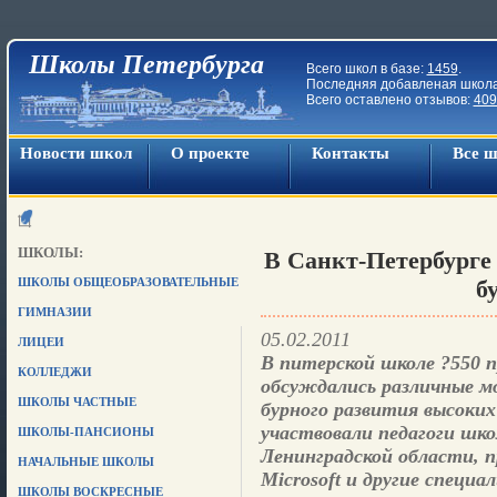
Школы Петербурга
Всего школ в базе:
1459
.
Последняя добавленая школ
Всего оставлено отзывов:
409
Новости школ
О проекте
Контакты
Все 
ШКОЛЫ:
В Санкт-Петербурге
ШКОЛЫ ОБЩЕОБРАЗОВАТЕЛЬНЫЕ
б
ГИМНАЗИИ
05.02.2011
ЛИЦЕИ
В питерской школе ?550 
КОЛЛЕДЖИ
обсуждались различные мо
ШКОЛЫ ЧАСТНЫЕ
бурного развития высоки
участвовали педагоги шк
ШКОЛЫ-ПАНСИОНЫ
Ленинградской области, 
НАЧАЛЬНЫЕ ШКОЛЫ
Microsoft и другие специа
ШКОЛЫ ВОСКРЕСНЫЕ