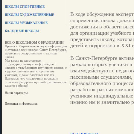
ШКОЛЫ СПОРТИВНЫЕ
В ходе обсуждения эксперт
ШКОЛЫ ХУДОЖЕСТВЕННЫЕ
современная школа должна
ШКОЛЫ МУЗЫКАЛЬНЫЕ
достижения в области выс
БАЛЕТНЫЕ ШКОЛЫ
для организации учебного 
представить школу, котора
ВСЕ О ШКОЛЬНОМ ОБРАЗОВАНИИ
детей и подростков в XXI в
Проект собирает контактную информацию
и отзывы о всех школах Санкт-Петербурга,
включая государственные и частные
школы.
В Санкт-Петербурге активн
Мы также предоставляем
рамках которых ученики в
структурированную информацию о
школах с углубленным изучением языков, с
взаимодействуют с педагог
художественным или спортивным
уклоном, и даже балетных школах.
пассивными слушателями, 
Надеемся, что справочник послужит
полезным ресурсом при выборе школы для
образовательного процесс
вашего ребенка!
разработок разных компани
Наши партнеры
ученикам индивидуальные 
именно им и значительно р
Полезная информация:
все новости