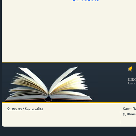
ШКО
Санк
О проекте
/
Карта сайта
Санкт-П
(c) Школ