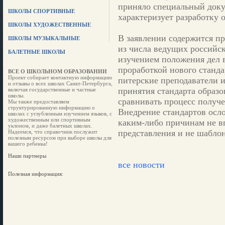
приняло специальный доку
ШКОЛЫ СПОРТИВНЫЕ
характеризует разработку о
ШКОЛЫ ХУДОЖЕСТВЕННЫЕ
В заявлении содержится п
ШКОЛЫ МУЗЫКАЛЬНЫЕ
из числа ведущих российск
БАЛЕТНЫЕ ШКОЛЫ
изучением положения дел 
проработкой нового станд
ВСЕ О ШКОЛЬНОМ ОБРАЗОВАНИИ
Проект собирает контактную информацию
питерские преподаватели 
и отзывы о всех школах Санкт-Петербурга,
принятия стандарта образов
включая государственные и частные
школы.
сравнивать процесс получе
Мы также предоставляем
структурированную информацию о
Внедрение стандартов осл
школах с углубленным изучением языков, с
художественным или спортивным
каким-либо причинам не 
уклоном, и даже балетных школах.
представления и не шаблон
Надеемся, что справочник послужит
полезным ресурсом при выборе школы для
вашего ребенка!
Наши партнеры
все новости
Полезная информация: