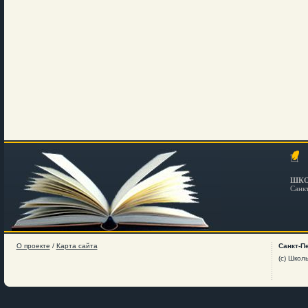
ШКО
Санк
О проекте
/
Карта сайта
Санкт-П
(c) Школ