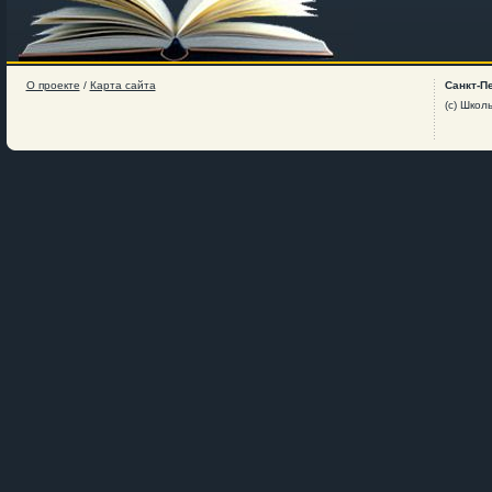
О проекте
/
Карта сайта
Санкт-П
(c) Школ