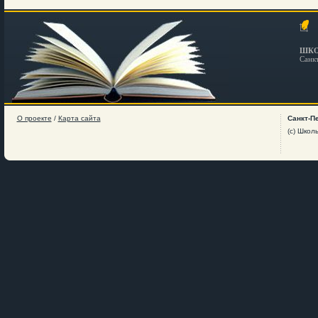
ШКО
Санк
О проекте
/
Карта сайта
Санкт-П
(c) Школ