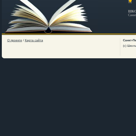
ШКО
Санк
О проекте
/
Карта сайта
Санкт-П
(c) Школ