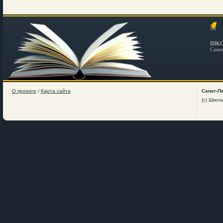
ШКО
Санк
О проекте
/
Карта сайта
Санкт-П
(c) Школ