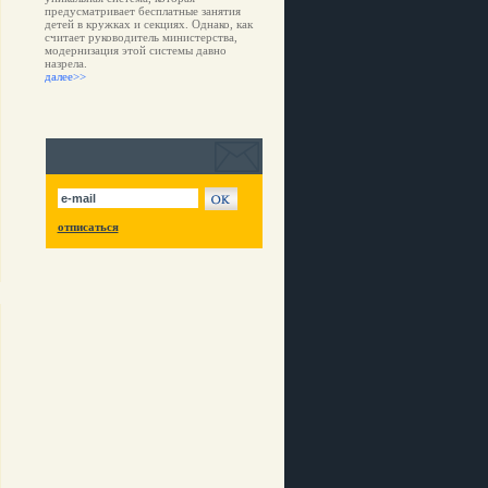
предусматривает бесплатные занятия
детей в кружках и секциях. Однако, как
считает руководитель министерства,
модернизация этой системы давно
назрела.
далее>>
отписаться