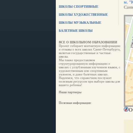
м. "
ШКОЛЫ СПОРТИВНЫЕ
Санк
ШКОЛЫ ХУДОЖЕСТВЕННЫЕ
ШКОЛЫ МУЗЫКАЛЬНЫЕ
БАЛЕТНЫЕ ШКОЛЫ
ВСЕ О ШКОЛЬНОМ ОБРАЗОВАНИИ
Проект собирает контактную информацию
и отзывы о всех школах Санкт-Петербурга,
включая государственные и частные
школы.
Мы также предоставляем
структурированную информацию о
школах с углубленным изучением языков, с
художественным или спортивным
уклоном, и даже балетных школах.
Надеемся, что справочник послужит
полезным ресурсом при выборе школы для
вашего ребенка!
Наши партнеры
Полезная информация:
О