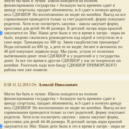
Могло бы быть и лучше. Школа находится на полном
финансировании государства + большую часть времени сдает в
аренду спортзалы, продает абонементы, м.б сдает в ночную аренду
весь СДЮШОР. Но воспитанники не видят ни копейки. Выезд на все
соревнования проводится только за счет родителей, форму покупают
родители. Хотя если посмотреть закупки - школа закупает форму,
кроссовки для детей 44-46 размера. В детский лагерь икры красной
закупается по 30кг. Наши дети были в это в время в лагере - икры не
было, видимо сжалились руководители над икрой и отпустили ее в
сине море. Тренажеры по 300 тр. Зачем гандболистам тренажеры?
Воды питьевой на 600 тр, а дети ее не видят, бегают в автоматах по
40 руб покупают ледяную воду. Мы ушли, устали от политики
вытягивания денег этим СДЮШОР и у родителей и у государства
денег. За все это время в другом СДЮШОР у нас не попросили ни
копейки. Разогнать надо всю банду СДЮШОР ПРИМОРСКОГО
района они уже охамели.
0:58 11.12.2013 От:
Алексей Николаевич
Могло бы быть и лучше. Школа находится на полном
финансировании государства + большую часть времени сдает в
аренду спортзалы, продает абонементы, м.б сдает в ночную аренду
весь СДЮШОР. Но воспитанники не видят ни копейки. Выезд на все
соревнования проводится только за счет родителей, форму покупают
родители. Хотя если посмотреть закупки - школа закупает форму,
кроссовки для детей 44-46 размера. В детский лагерь икры красной
закупается по 30кг. Наши дети были в это в время в лагере - икры не