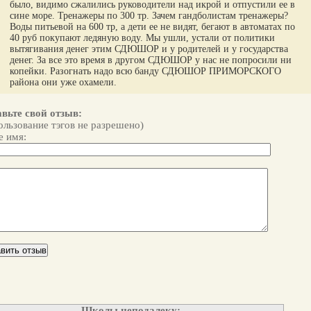
было, видимо сжалились руководители над икрой и отпустили ее в
сине море. Тренажеры по 300 тр. Зачем гандболистам тренажеры?
Воды питьевой на 600 тр, а дети ее не видят, бегают в автоматах по
40 руб покупают ледяную воду. Мы ушли, устали от политики
вытягивания денег этим СДЮШОР и у родителей и у государства
денег. За все это время в другом СДЮШОР у нас не попросили ни
копейки. Разогнать надо всю банду СДЮШОР ПРИМОРСКОГО
района они уже охамели.
вьте свой отзыв:
ользование тэгов не разрешено)
 имя:
Школы неподалеку: