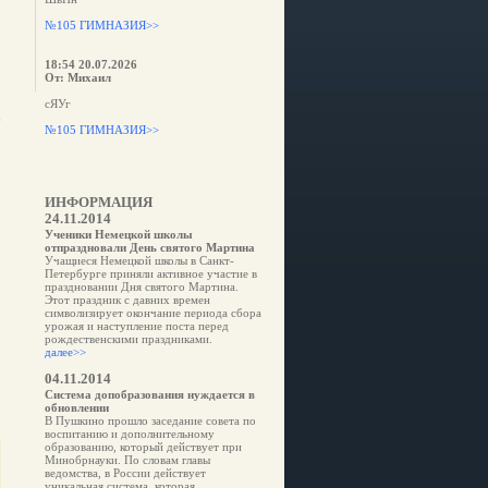
№105 ГИМНАЗИЯ>>
18:54 20.07.2026
От: Михаил
сЯУг
е
№105 ГИМНАЗИЯ>>
ИНФОРМАЦИЯ
24.11.2014
Ученики Немецкой школы
отпраздновали День святого Мартина
Учащиеся Немецкой школы в Санкт-
Петербурге приняли активное участие в
праздновании Дня святого Мартина.
Этот праздник с давних времен
символизирует окончание периода сбора
урожая и наступление поста перед
рождественскими праздниками.
далее>>
04.11.2014
Система допобразования нуждается в
обновлении
В Пушкино прошло заседание совета по
воспитанию и дополнительному
образованию, который действует при
Минобрнауки. По словам главы
ведомства, в России действует
уникальная система, которая