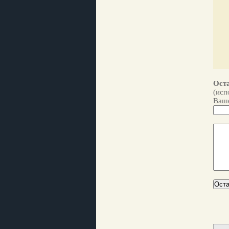
Оста
(исп
Ваше