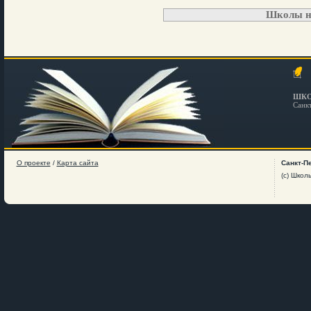
Школы н
ШКО
Санк
О проекте
/
Карта сайта
Санкт-П
(c) Школ