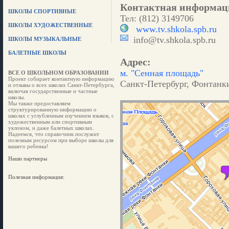
Контактная информац
ШКОЛЫ СПОРТИВНЫЕ
Тел: (812) 3149706
ШКОЛЫ ХУДОЖЕСТВЕННЫЕ
www.tv.shkola.spb.ru
info@tv.shkola.spb.ru
ШКОЛЫ МУЗЫКАЛЬНЫЕ
БАЛЕТНЫЕ ШКОЛЫ
Адрес:
м. "Сенная площадь"
ВСЕ О ШКОЛЬНОМ ОБРАЗОВАНИИ
Проект собирает контактную информацию
Санкт-Петербург, Фонтанки 
и отзывы о всех школах Санкт-Петербурга,
включая государственные и частные
школы.
Мы также предоставляем
структурированную информацию о
школах с углубленным изучением языков, с
художественным или спортивным
уклоном, и даже балетных школах.
Надеемся, что справочник послужит
полезным ресурсом при выборе школы для
вашего ребенка!
Наши партнеры
Полезная информация: