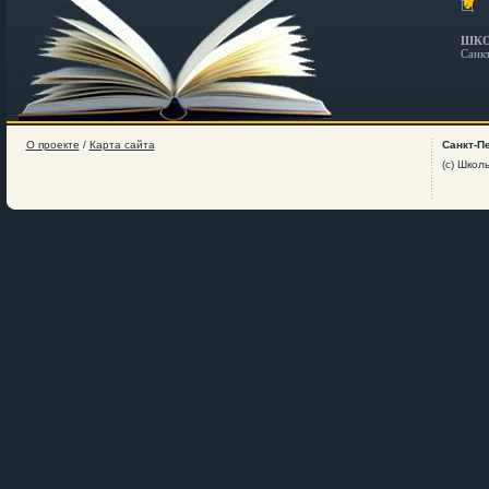
ШКО
Санк
О проекте
/
Карта сайта
Санкт-П
(c) Школ